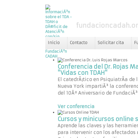
fundacioncadah.o
Inicio
Contacto
Solicitar cita
F
Conferencia del Dr. Rojas M
"Vidas con TDAH"
El catedrÃ¡tico en PsiquiatrÃ­a de
Nueva York impartiÃ³ la conferen
del 10Âº Aniversario de FundaciÃ
Ver conferencia
Cursos y minicursos online
Aprende las claves y las herramie
para intervenir con los afectados