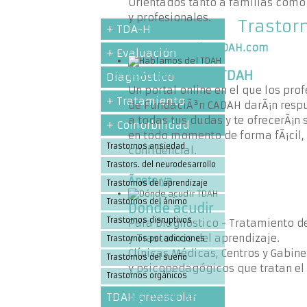
Orientados tanto a familias com
y profesionales.
Trastor
+ TDA-H
Ir a CursosOnlineTDAH.com
+ Evaluación
Hablamos del TDAH
Diagnóstico
Un portal online en el que los pro
+ Tratamiento
de FundaciÃ³n CADAH darÃ¡n resp
a todas tus dudas y te ofrecerÃ¡n 
+ Comorbilidad
en todo momento de forma fÃ¡cil, 
Trastornos ansiedad
confidencial.
Trastors. del neurodesarrollo
Ãnete ya
Trastornos del aprendizaje
Trastornos del ánimo
Donde acudir
Trastornos disruptivos
Para Diagnóstico - Tratamiento d
y Trastornos del aprendizaje.
Trastornos por adicciones
Clínicas Médicas, Centros y Gabin
Trastornos del sueño
y psicopedagógicos que tratan el
Trastornos orgánicos
TDAH preescolar
Ir a Dónde Acudir