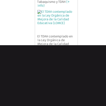
Tabaquismo y TDAH
(+
info)
El TDAH contemplado en
la Ley Orgánica de
Mejora de la Calidad
Educativa (LOMCE)
(+
info)