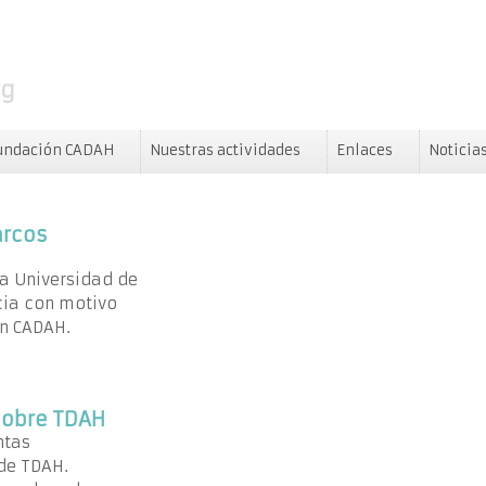
rg
undación CADAH
Nuestras actividades
Enlaces
Noticia
arcos
 la Universidad de
cia con motivo
³n CADAH.
 sobre TDAH
ntas
 de TDAH.