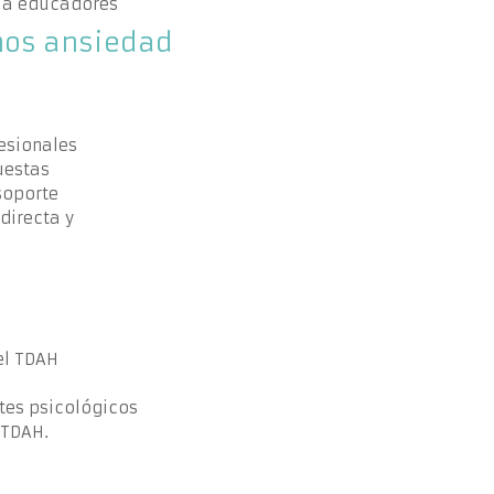
o a educadores
nos ansiedad
fesionales
uestas
soporte
directa y
el TDAH
etes psicológicos
 TDAH.