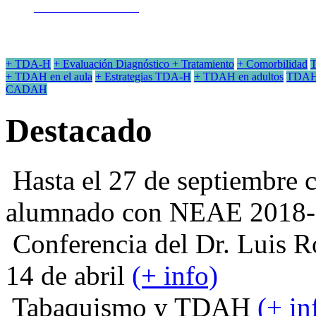
y Trastornos del aprendizaje.
Clínicas Médicas, Centros y Gabinetes
psicológicos
y psicopedagógicos que tratan el TDAH.
Ir a Dónde Acudir
+ TDA-H
+ Evaluación
Diagnóstico
+ Tratamiento
+ Comorbilidad
T
+ TDAH en el aula
+ Estrategias TDA-H
+ TDAH en adultos
TDAH 
CADAH
Destacado
Hasta el 27 de septiembre c
alumnado con NEAE 2018