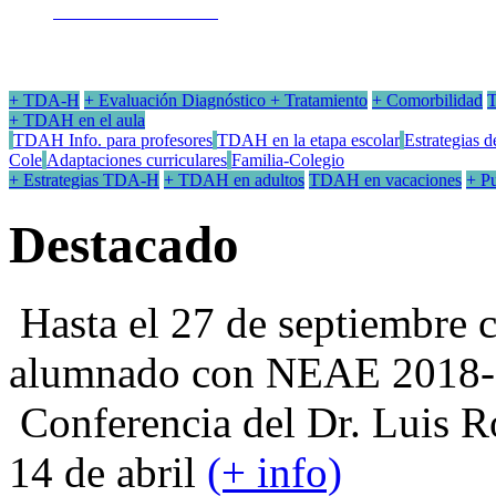
y Trastornos del aprendizaje.
Clínicas Médicas, Centros y Gabinetes
psicológicos
y psicopedagógicos que tratan el TDAH.
Ir a Dónde Acudir
+ TDA-H
+ Evaluación
Diagnóstico
+ Tratamiento
+ Comorbilidad
T
+ TDAH en el aula
TDAH Info. para profesores
TDAH en la etapa escolar
Estrategias d
Cole
Adaptaciones curriculares
Familia-Colegio
+ Estrategias TDA-H
+ TDAH en adultos
TDAH en vacaciones
+ Pu
Destacado
Hasta el 27 de septiembre c
alumnado con NEAE 2018